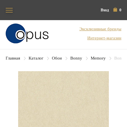
Вход
0
Блок поиска
Эксклюзивные бренды
Интернет-магазин
Главная
Каталог
Обои
Bonny
Memory
Bonny 