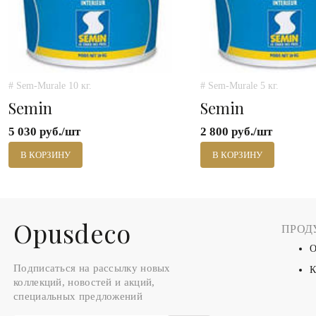
# Sem-Murale 10 кг.
# Sem-Murale 5 кг.
Semin
Semin
5 030 руб./шт
2 800 руб./шт
В КОРЗИНУ
В КОРЗИНУ
Оpusdeco
ПРОД
О
Подписаться на рассылку новых
К
коллекций, новостей и акций,
специальных предложений