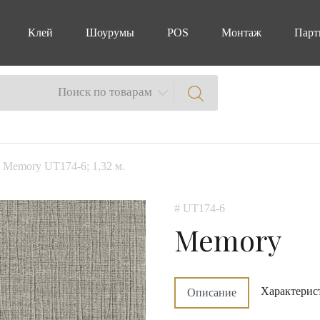
Клей
Шоурумы
POS
Монтаж
Парт
Поиск по товарам
 Memory UT174-6; 1,32 м.
# UT174-6
Memory
Характерис
Описание