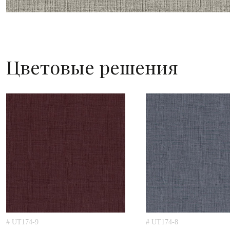
Цветовые решения
# UT174-9
# UT174-8