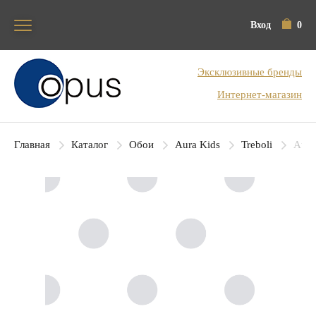
Вход
0
Блок поиска
Эксклюзивные бренды
Интернет-магазин
Главная
Каталог
Обои
Aura Kids
Treboli
Aura