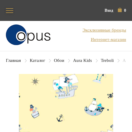
Вход
0
Блок поиска
Эксклюзивные бренды
Интернет-магазин
Главная
Каталог
Обои
Aura Kids
Treboli
Aura