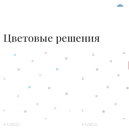
Цветовые решения
# G56522
# G56521