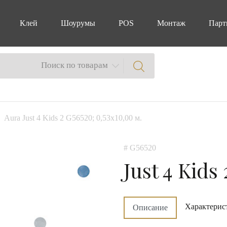
Клей
Шоурумы
POS
Монтаж
Парт
Поиск по товарам
Aura Just 4 Kids 2 G56520; 0,53х10,00 м.
# G56520
Just 4 Kids 
Характерис
Описание