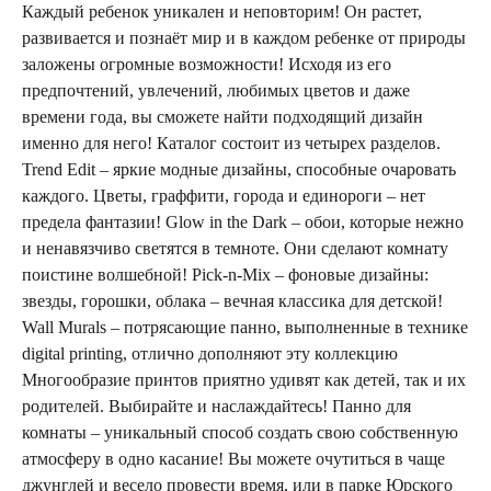
Каждый ребенок уникален и неповторим! Он растет,
развивается и познаёт мир и в каждом ребенке от природы
заложены огромные возможности! Исходя из его
предпочтений, увлечений, любимых цветов и даже
времени года, вы сможете найти подходящий дизайн
именно для него! Каталог состоит из четырех разделов.
Trend Edit – яркие модные дизайны, способные очаровать
каждого. Цветы, граффити, города и единороги – нет
предела фантазии! Glow in the Dark – обои, которые нежно
и ненавязчиво светятся в темноте. Они сделают комнату
поистине волшебной! Pick-n-Mix – фоновые дизайны:
звезды, горошки, облака – вечная классика для детской!
Wall Murals – потрясающие панно, выполненные в технике
digital printing, отлично дополняют эту коллекцию
Многообразие принтов приятно удивят как детей, так и их
родителей. Выбирайте и наслаждайтесь! Панно для
комнаты – уникальный способ создать свою собственную
атмосферу в одно касание! Вы можете очутиться в чаще
джунглей и весело провести время, или в парке Юрского