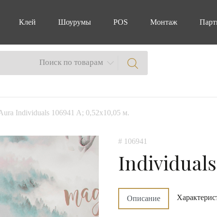
Клей
Шоурумы
POS
Монтаж
Парт
Поиск по товарам
Aura Individuals 106941 A; 0,52х10,05 м.
# 106941
Individuals
Характерис
Описание