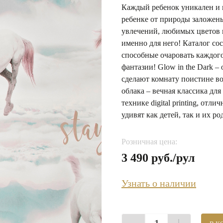
Каждый ребенок уникален и н
ребенке от природы заложен
увлечений, любимых цветов 
именно для него! Каталог сос
способные очаровать каждого
фантазии! Glow in the Dark –
сделают комнату поистине во
облака – вечная классика дл
технике digital printing, о
удивят как детей, так и их р
Розничная цена:
3 490 руб./рул
Узнать о наличии