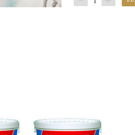
1
В К