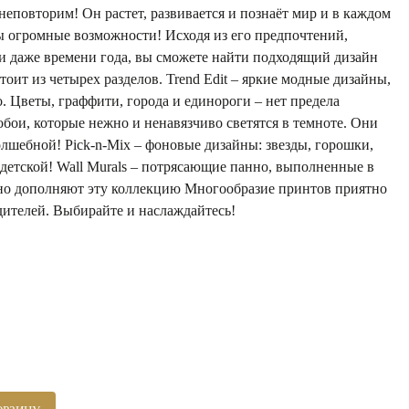
еповторим! Он растет, развивается и познаёт мир и в каждом
ы огромные возможности! Исходя из его предпочтений,
и даже времени года, вы сможете найти подходящий дизайн
тоит из четырех разделов. Trend Edit – яркие модные дизайны,
. Цветы, граффити, города и единороги – нет предела
 обои, которые нежно и ненавязчиво светятся в темноте. Они
лшебной! Pick-n-Mix – фоновые дизайны: звезды, горошки,
я детской! Wall Murals – потрясающие панно, выполненные в
тлично дополняют эту коллекцию Многообразие принтов приятно
одителей. Выбирайте и наслаждайтесь!