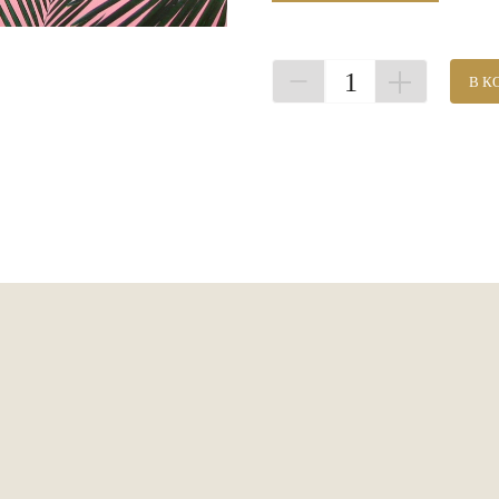
1
В К