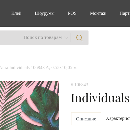
Клей
Шоурумы
POS
Монтаж
Парт
Поиск по товарам
Aura Individuals 106843 A; 0,52х10,05 м.
# 106843
Individuals
Характерис
Описание