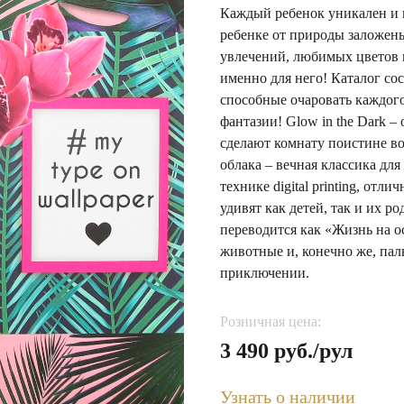
Каждый ребенок уникален и н
ребенке от природы заложен
увлечений, любимых цветов 
именно для него! Каталог сос
способные очаровать каждого
фантазии! Glow in the Dark –
сделают комнату поистине во
облака – вечная классика дл
технике digital printing, о
удивят как детей, так и их р
переводится как «Жизнь на о
животные и, конечно же, па
приключении.
Розничная цена:
3 490 руб./рул
Узнать о наличии