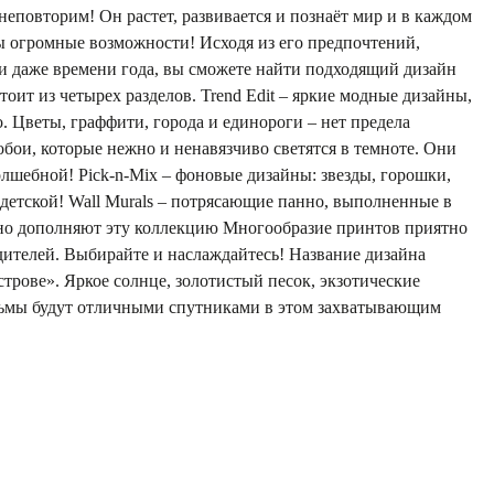
еповторим! Он растет, развивается и познаёт мир и в каждом
ы огромные возможности! Исходя из его предпочтений,
и даже времени года, вы сможете найти подходящий дизайн
тоит из четырех разделов. Trend Edit – яркие модные дизайны,
. Цветы, граффити, города и единороги – нет предела
 обои, которые нежно и ненавязчиво светятся в темноте. Они
лшебной! Pick-n-Mix – фоновые дизайны: звезды, горошки,
я детской! Wall Murals – потрясающие панно, выполненные в
тлично дополняют эту коллекцию Многообразие принтов приятно
одителей. Выбирайте и наслаждайтесь! Название дизайна
строве». Яркое солнце, золотистый песок, экзотические
льмы будут отличными спутниками в этом захватывающим