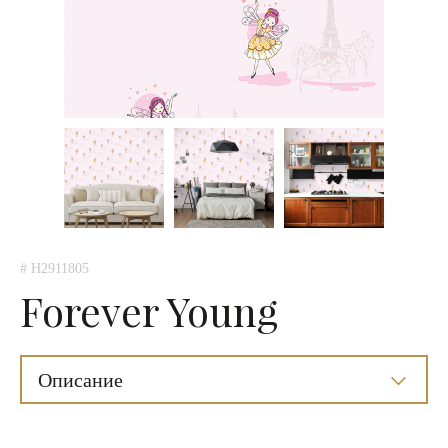
# H2911805
Forever Young
Описание