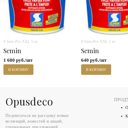
# Sem-Pro XXL 5 кг.
# Sem-Pro XXL 1 кг.
Semin
Semin
1 680 руб./шт
640 руб./шт
В КОРЗИНУ
В КОРЗИНУ
Оpusdeco
ПРОД
О
Подписаться на рассылку новых
К
коллекций, новостей и акций,
специальных предложений