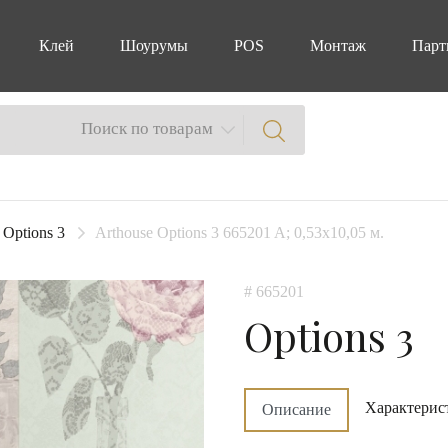
Клей
Шоурумы
POS
Монтаж
Парт
Поиск по товарам
Options 3
Arthouse Options 3 665201 A; 0,53х10,05 м.
# 665201
Options 3
Характерис
Описание