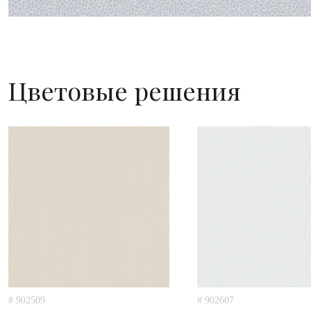
Цветовые решения
# 902509
# 902607