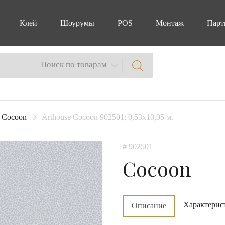
Клей
Шоурумы
POS
Монтаж
Парт
Поиск по товарам
Cocoon
Arthouse Cocoon 902501; 0,53х10,05 м.
# 902501
Cocoon
Характерис
Описание