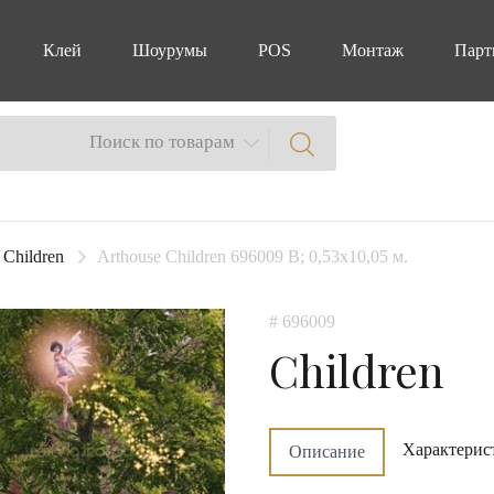
Клей
Шоурумы
POS
Монтаж
Парт
Поиск по товарам
Children
Arthouse Children 696009 B; 0,53х10,05 м.
# 696009
Children
Характерис
Описание