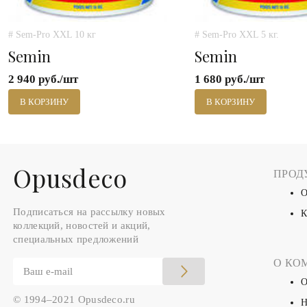
# Sem-Pro XXL 10 кг
# Sem-Pro XXL 5 кг.
Semin
Semin
2 940 руб./шт
1 680 руб./шт
В КОРЗИНУ
В КОРЗИНУ
Оpusdeco
ПРОД
О
Подписаться на рассылку новых
К
коллекций, новостей и акций,
специальных предложений
О КО
О
© 1994–2021 Opusdeco.ru
Н