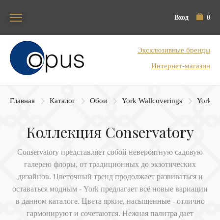
Вход
0
Блок поиска
Эксклюзивные бренды
Интернет-магазин
Главная
Каталог
Обои
York Wallcoverings
York Co
Коллекция Conservatory
Conservatory представляет собой невероятную садовую
галерею флоры, от традиционных до экзотических
дизайнов. Цветочный тренд продолжает развиваться и
оставаться модным - York предлагает всё новые вариации
в данном каталоге. Цвета яркие, насыщенные - отлично
гармонируют и сочетаются. Нежная палитра дает