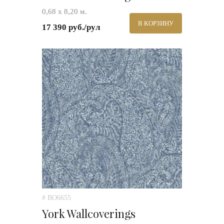
0,68 х 8,20 м.
В КОРЗИНУ
17 390 руб./рул
# BO6655
York Wallcoverings