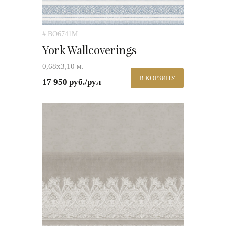
# BO6741M
York Wallcoverings
0,68x3,10 м.
В КОРЗИНУ
17 950 руб./рул