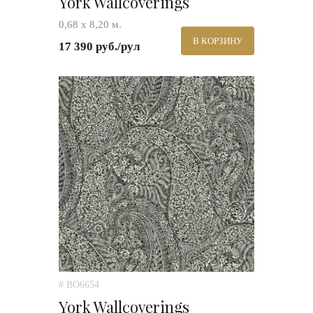
York Wallcoverings
0,68 х 8,20 м.
В КОРЗИНУ
17 390 руб./рул
# BO6654
York Wallcoverings