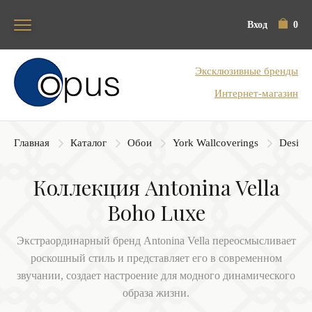
Вход
0
Блок поиска
Эксклюзивные бренды
Интернет-магазин
Главная
Каталог
Обои
York Wallcoverings
Designe
Коллекция Antonina Vella
Boho Luxe
Экстраординарный бренд Antonina Vella переосмысливает
роскошный стиль и представляет его в современном
звучании, создает настроение для модного динамического
образа жизни.