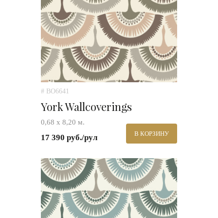
# BO6641
York Wallcoverings
0,68 х 8,20 м.
В КОРЗИНУ
17 390 руб./рул