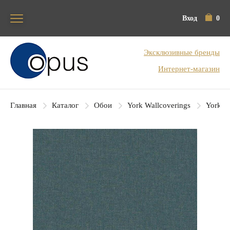
Вход
0
Блок поиска
Эксклюзивные бренды
Интернет-магазин
Главная
Каталог
Обои
York Wallcoverings
York Co