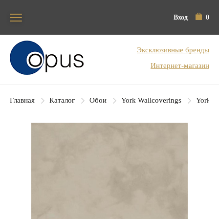
Вход
0
Блок поиска
Эксклюзивные бренды
Интернет-магазин
Главная
Каталог
Обои
York Wallcoverings
York Co