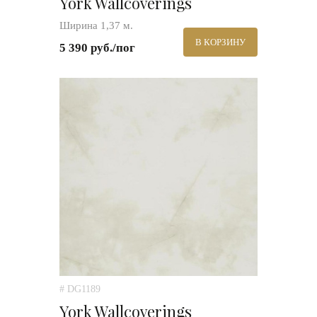
York Wallcoverings
Ширина 1,37 м.
В КОРЗИНУ
5 390 руб./пог
# DG1189
York Wallcoverings