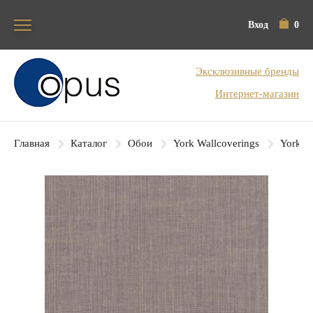
Вход
0
Блок поиска
Эксклюзивные бренды
Интернет-магазин
Главная
Каталог
Обои
York Wallcoverings
York Co