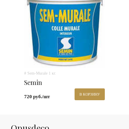
# Sem-Murale 1 кг.
Semin
В КОРЗИНУ
720 руб./шт
Оpusdeco