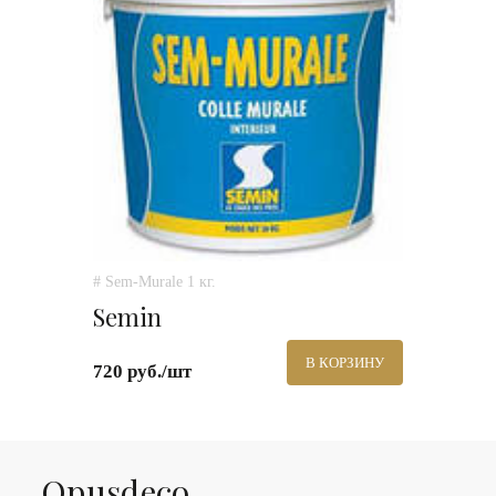
# Sem-Murale 1 кг.
Semin
В КОРЗИНУ
720 руб./шт
Оpusdeco