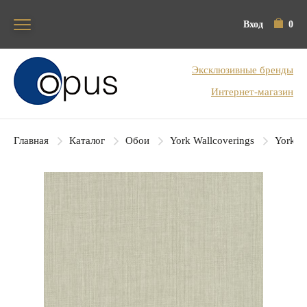
Вход
0
Блок поиска
Эксклюзивные бренды
Интернет-магазин
Главная
Каталог
Обои
York Wallcoverings
York Co