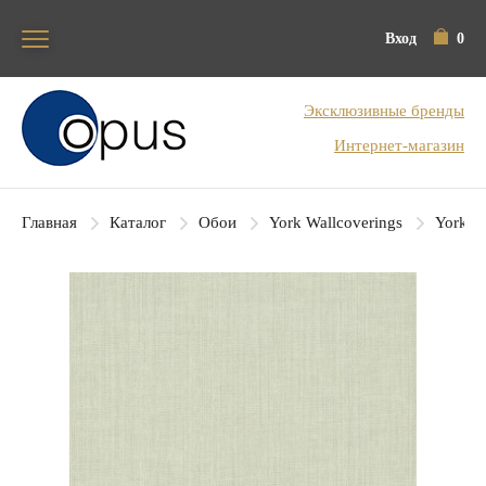
Вход
0
Блок поиска
Эксклюзивные бренды
Интернет-магазин
Главная
Каталог
Обои
York Wallcoverings
York Co