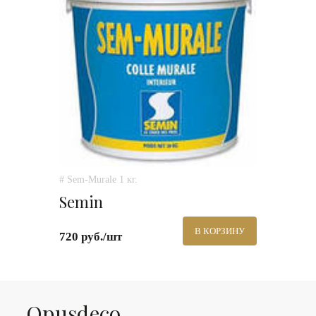
# Sem-Murale 1 кг.
Semin
В КОРЗИНУ
720 руб./шт
Оpusdeco