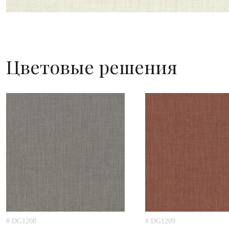
Цветовые решения
# DG1208
# DG1209