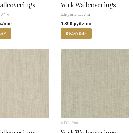
allcoverings
York Wallcoverings
37 м.
Ширина 1,37 м.
б./пог
5 390 руб./пог
ИНУ
В КОРЗИНУ
# DG1200
allcoverings
York Wallcoverings