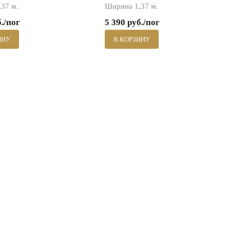
37 м.
Ширина 1,37 м.
б./пог
5 390 руб./пог
ИНУ
В КОРЗИНУ