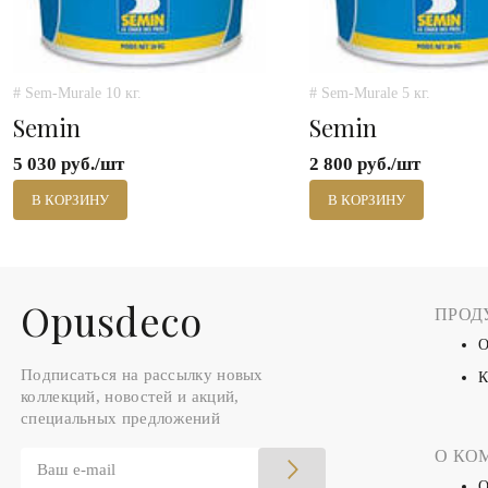
# Sem-Murale 10 кг.
# Sem-Murale 5 кг.
Semin
Semin
5 030 руб./шт
2 800 руб./шт
В КОРЗИНУ
В КОРЗИНУ
Оpusdeco
ПРОД
О
Подписаться на рассылку новых
К
коллекций, новостей и акций,
специальных предложений
О КО
О