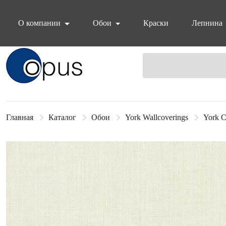
О компании
Обои
Краски
Лепнина
Блок поиска
Главная
Каталог
Обои
York Wallcoverings
York C