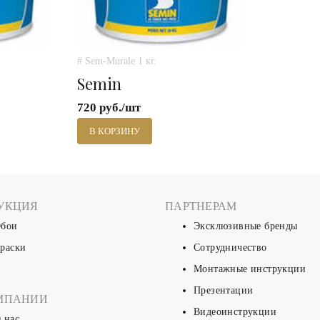
# Sem-Murale 1 кг.
Semin
720 руб./шт
В КОРЗИНУ
УКЦИЯ
ПАРТНЕРАМ
бои
Эксклюзивные бренды
раски
Сотрудничество
Монтажные инструкции
Презентации
МПАНИИ
Видеоинструкции
 нас