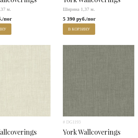
37 м.
Ширина 1,37 м.
б./пог
5 390 руб./пог
ИНУ
В КОРЗИНУ
# DG1193
allcoverings
York Wallcoverings