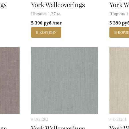
ngs
York Wallcoverings
York W
Ширина 1,37 м.
Ширина 1,
5 390 руб./пог
5 390 ру
В КОРЗИНУ
В КОРЗ
# DG1202
# DG1201
ngs
York Wallcoverings
York W