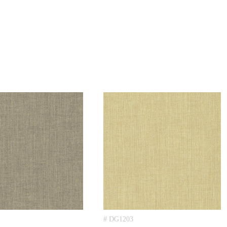
# DG1203