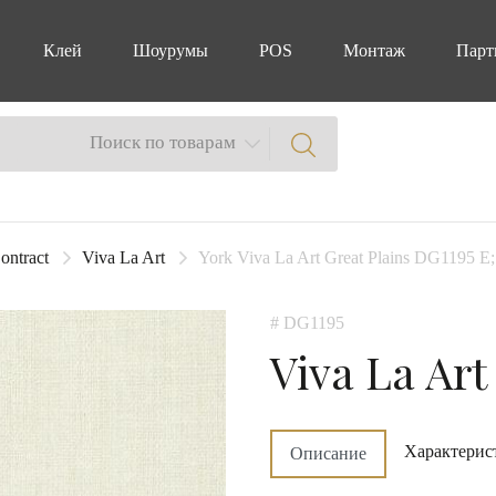
Клей
Шоурумы
POS
Монтаж
Парт
Поиск по товарам
ontract
Viva La Art
York Viva La Art Great Plains DG1195 E;
# DG1195
Viva La Art
Характерис
Описание