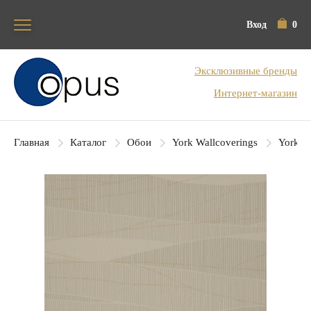
Вход
0
Блок поиска
Эксклюзивные бренды
Интернет-магазин
Главная
Каталог
Обои
York Wallcoverings
York Co