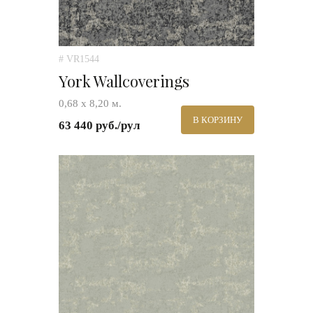
# VR1544
York Wallcoverings
0,68 х 8,20 м.
В КОРЗИНУ
63 440 руб./рул