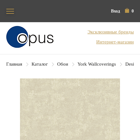
Вход
0
Блок поиска
Эксклюзивные бренды
Интернет-магазин
Главная
Каталог
Обои
York Wallcoverings
Designe