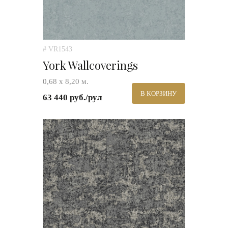
# VR1543
York Wallcoverings
0,68 х 8,20 м.
В КОРЗИНУ
63 440 руб./рул