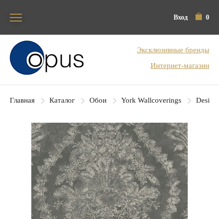
Вход
0
Блок поиска
Эксклюзивные бренды
Интернет-магазин
Главная
Каталог
Обои
York Wallcoverings
Designe