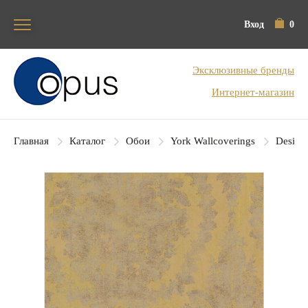
Вход
0
Блок поиска
Эксклюзивные бренды
Интернет-магазин
Главная
Каталог
Обои
York Wallcoverings
Designe