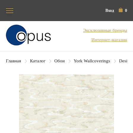
Вход
0
Блок поиска
Эксклюзивные бренды
Интернет-магазин
Главная
Каталог
Обои
York Wallcoverings
Designe