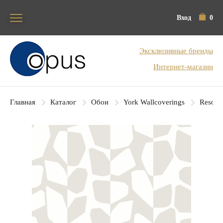
Вход
0
Блок поиска
Эксклюзивные бренды
Интернет-магазин
Главная
Каталог
Обои
York Wallcoverings
Resour