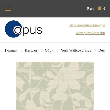
Вход
0
Блок поиска
Эксклюзивные бренды
Интернет-магазин
Главная
Каталог
Обои
York Wallcoverings
Designe