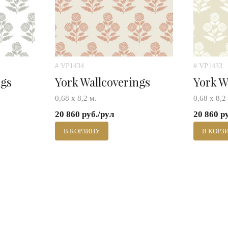
# VP1434
# VP1433
ngs
York Wallcoverings
York W
0,68 х 8,2 м.
0,68 х 8,2
20 860 руб./рул
20 860 р
В КОРЗИНУ
В КОРЗ