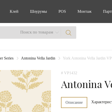
Клей
Шоурумы
POS
Монтаж
Парт
Поиск по товарам
er Series
Antonina Vella Jardin
York Antonina Vella Jardin VP
# VP1432
Antonina Ve
Характерис
Описание