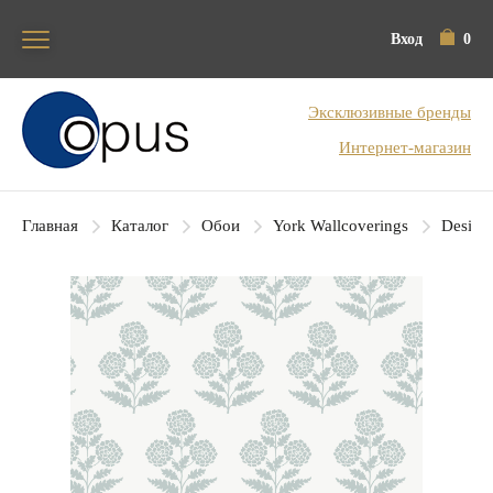
Вход
0
Блок поиска
Эксклюзивные бренды
Интернет-магазин
Главная
Каталог
Обои
York Wallcoverings
Designe