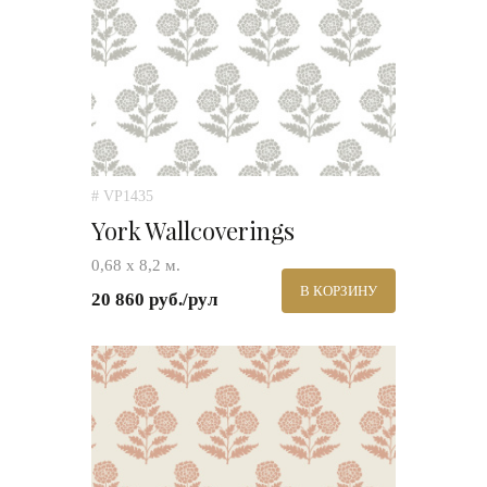
# VP1435
York Wallcoverings
0,68 х 8,2 м.
В КОРЗИНУ
20 860 руб./рул