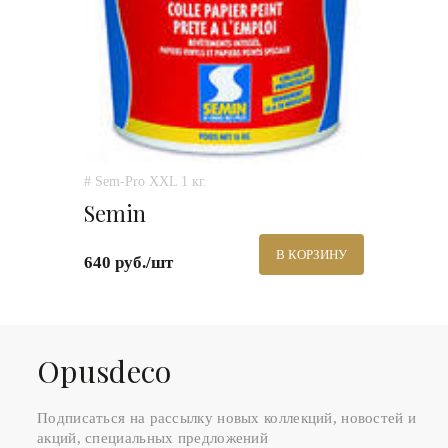
# Sem-Pro XXL 1 кг.
Semin
В КОРЗИНУ
640 руб./шт
Оpusdeco
Подписаться на рассылку новых коллекций, новостей и
акций, специальных предложений