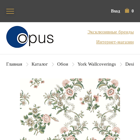
Вход
0
Блок поиска
Эксклюзивные бренды
Интернет-магазин
Главная
Каталог
Обои
York Wallcoverings
Designe