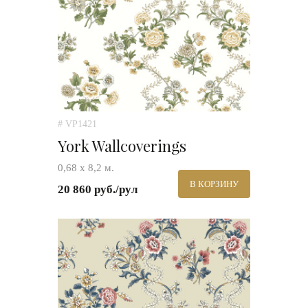
# VP1421
York Wallcoverings
0,68 х 8,2 м.
В КОРЗИНУ
20 860 руб./рул