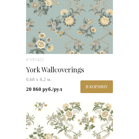
# VP1422
York Wallcoverings
0,68 х 8,2 м.
В КОРЗИНУ
20 860 руб./рул