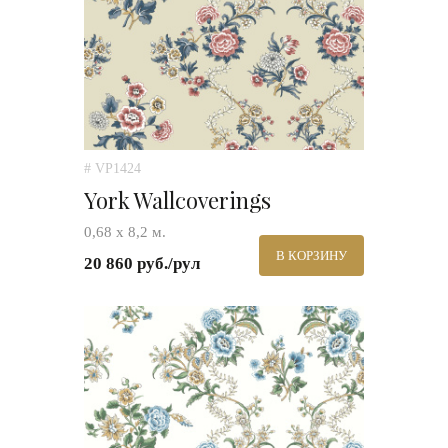
# VP1424
York Wallcoverings
0,68 х 8,2 м.
В КОРЗИНУ
20 860 руб./рул