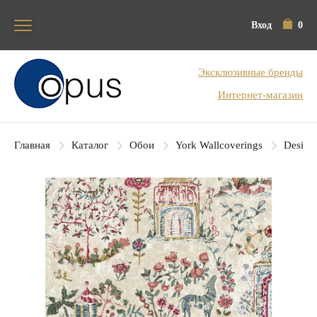
Вход
0
Блок поиска
Эксклюзивные бренды
Интернет-магазин
Главная
Каталог
Обои
York Wallcoverings
Designe