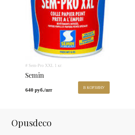
# Sem-Pro XXL 1 кг.
Semin
В КОРЗИНУ
640 руб./шт
Оpusdeco