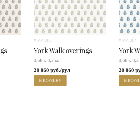
# VP1382
# VP1384
ngs
York Wallcoverings
York W
0,68 х 8,2 м.
0,68 х 8,2
20 860 руб./рул
20 860 р
В КОРЗИНУ
В КОРЗ