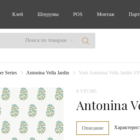
Клей
Шоурумы
POS
Монтаж
Парт
Поиск по товарам
er Series
Antonina Vella Jardin
York Antonina Vella Jardin VP
# VP1385
Antonina Ve
Характерис
Описание