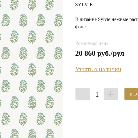
SYLVIE
В дизайне Sylvie нежные ра
фоне.
Розничная цена:
20 860 руб./рул
Узнать о наличии
1
В К