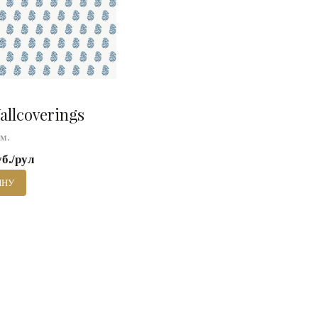
allcoverings
 м.
уб./рул
ИНУ