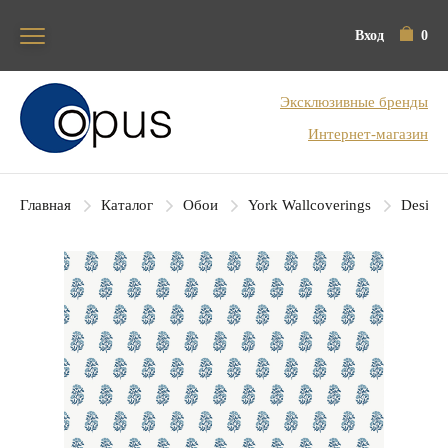
Вход
0
Блок поиска
Эксклюзивные бренды
Интернет-магазин
Главная
Каталог
Обои
York Wallcoverings
Designe