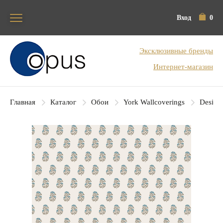
Вход
0
Блок поиска
Эксклюзивные бренды
Интернет-магазин
Главная
Каталог
Обои
York Wallcoverings
Designe