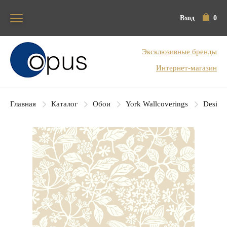
Вход
0
Блок поиска
Эксклюзивные бренды
Интернет-магазин
Главная
Каталог
Обои
York Wallcoverings
Designe