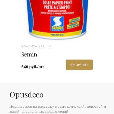
# Sem-Pro XXL 1 кг.
Semin
В КОРЗИНУ
640 руб./шт
Оpusdeco
Подписаться на рассылку новых коллекций, новостей и
акций, специальных предложений