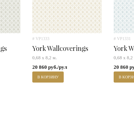
# VP1333
# VP1331
ngs
York Wallcoverings
York W
0,68 х 8,2 м.
0,68 х 8,2
20 860 руб./рул
20 860 р
В КОРЗИНУ
В КОРЗ