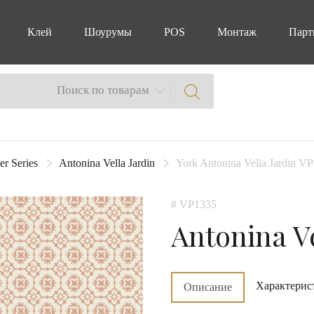
Клей
Шоурумы
POS
Монтаж
Парт
Поиск по товарам
er Series
Antonina Vella Jardin
York Antonina Vella Jardin VP
# VP1335
Antonina Ve
Характерис
Описание