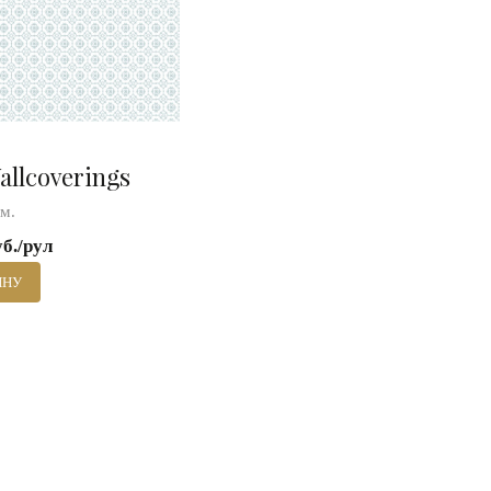
allcoverings
 м.
уб./рул
ИНУ