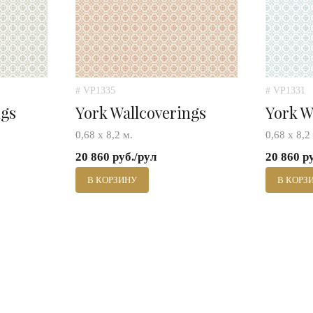
# VP1335
# VP1331
ngs
York Wallcoverings
York W
0,68 х 8,2 м.
0,68 х 8,2
20 860 руб./рул
20 860 р
В КОРЗИНУ
В КОРЗ