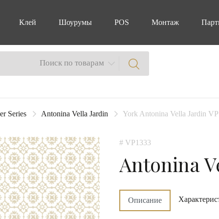
Клей
Шоурумы
POS
Монтаж
Парт
Поиск по товарам
er Series
Antonina Vella Jardin
York Antonina Vella Jardin VP
# VP1333
Antonina Ve
Характерис
Описание