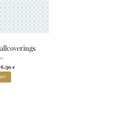
allcoverings
 м.
уб./рул
ИНУ