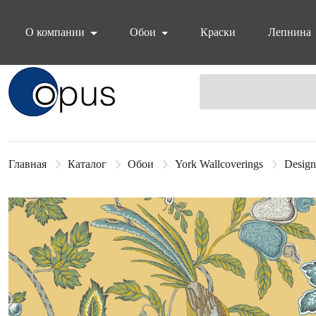
О компании
Обои
Краски
Лепнина
Блок поиска
Главная
Каталог
Обои
York Wallcoverings
Design