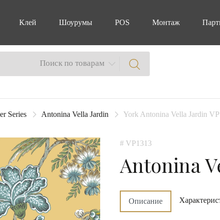
Клей
Шоурумы
POS
Монтаж
Парт
Поиск по товарам
er Series
Antonina Vella Jardin
York Antonina Vella Jardin VP
# VP1313
Antonina Ve
Характерис
Описание