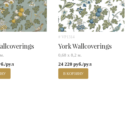
# VP1314
allcoverings
York Wallcoverings
 м.
0,68 х 8,2 м.
уб./рул
24 220 руб./рул
ИНУ
В КОРЗИНУ