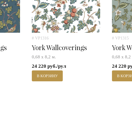
# VP1316
# VP1315
ngs
York Wallcoverings
York W
0,68 х 8,2 м.
0,68 х 8,2
24 220 руб./рул
24 220 р
В КОРЗИНУ
В КОРЗ