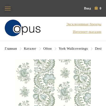
Вход
0
Блок поиска
Эксклюзивные бренды
Интернет-магазин
Главная
Каталог
Обои
York Wallcoverings
Designe