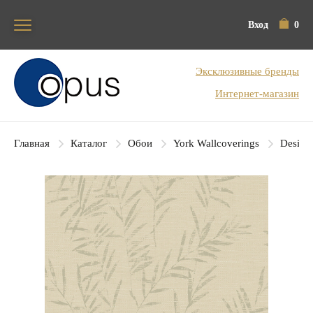
Вход
0
Блок поиска
Эксклюзивные бренды
Интернет-магазин
Главная
Каталог
Обои
York Wallcoverings
Designe