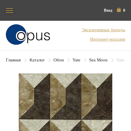
Вход
0
Блок поиска
Эксклюзивные бренды
Интернет-магазин
Главная
Каталог
Обои
Yate
Sea Moon
Yate Se