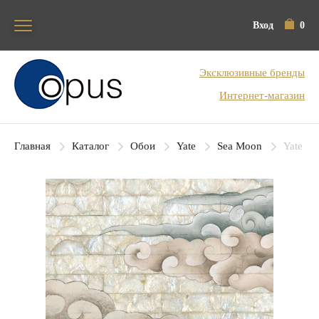
Вход
0
Блок поиска
Эксклюзивные бренды
Интернет-магазин
Главная
Каталог
Обои
Yate
Sea Moon
Yate Se