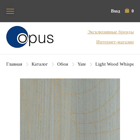
Вход
0
Блок поиска
Эксклюзивные бренды
Интернет-магазин
Главная
Каталог
Обои
Yate
Light Wood Whisperer