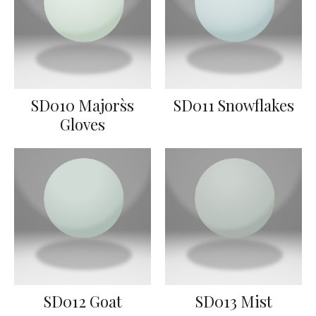
SD010 Majors`s
SD011 Snowflakes
Gloves
SD012 Goat
SD013 Mist