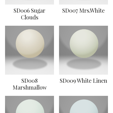
SD006 Sugar
SD007 Mrs.White
Clouds
SD008
SD009 White Linen
Marshmallow