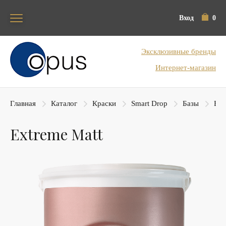
Вход
0
Блок поиска
Эксклюзивные бренды
Интернет-магазин
Главная
Каталог
Краски
Smart Drop
Базы
Ext
Extreme Matt