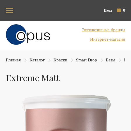
Вход
0
Блок поиска
Эксклюзивные бренды
Интернет-магазин
Главная
Каталог
Краски
Smart Drop
Базы
Ext
Extreme Matt