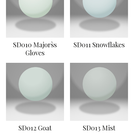
SD010 Majors`s
SD011 Snowflakes
Gloves
SD012 Goat
SD013 Mist