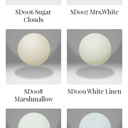
SD006 Sugar
SD007 Mrs.White
Clouds
SD008
SD009 White Linen
Marshmallow