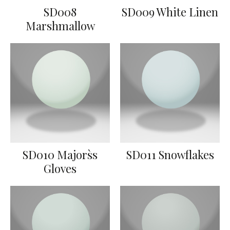
SD008
SD009 White Linen
Marshmallow
SD010 Majors`s
SD011 Snowflakes
Gloves