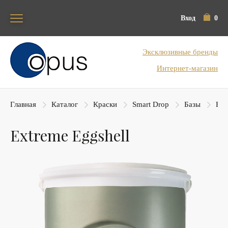
Вход
0
Блок поиска
Эксклюзивные бренды
Интернет-магазин
Главная
Каталог
Краски
Smart Drop
Базы
Ext
Extreme Eggshell