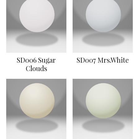
SD006 Sugar
SD007 Mrs.White
Clouds