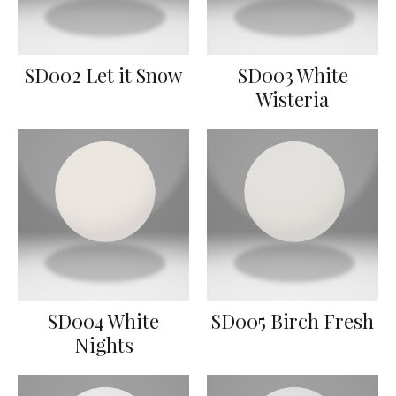
SD002 Let it Snow
SD003 White
Wisteria
SD004 White
SD005 Birch Fresh
Nights