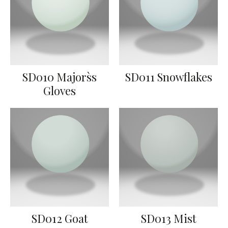
SD010 Majors`s
SD011 Snowflakes
Gloves
SD012 Goat
SD013 Mist