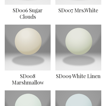
SD006 Sugar
SD007 Mrs.White
Clouds
SD008
SD009 White Linen
Marshmallow