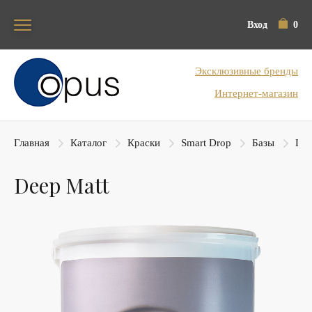
Вход
0
Блок поиска
Эксклюзивные бренды
Интернет-магазин
Главная
Каталог
Краски
Smart Drop
Базы
Dee
Deep Matt