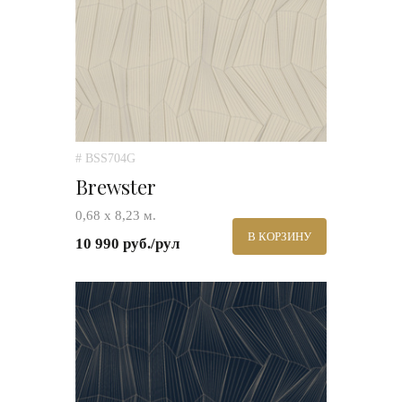
# BSS704G
Brewster
0,68 х 8,23 м.
В КОРЗИНУ
10 990 руб./рул