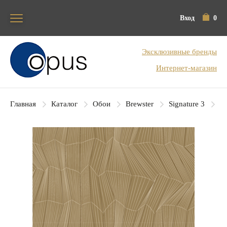
Вход
0
Блок поиска
Эксклюзивные бренды
Интернет-магазин
Главная
Каталог
Обои
Brewster
Signature 3
Br