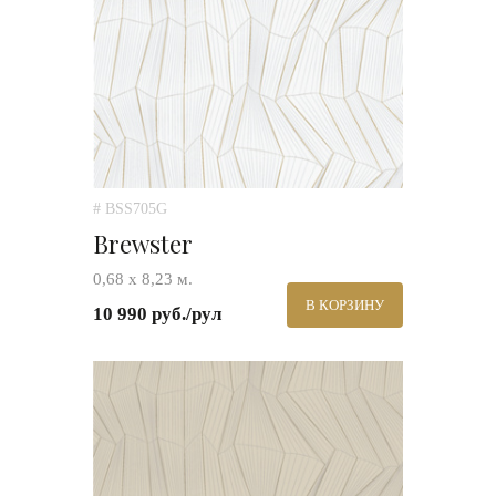
# BSS705G
Brewster
0,68 х 8,23 м.
В КОРЗИНУ
10 990 руб./рул