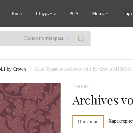
Клей
Шоурумы
POS
Монтаж
Парт
Поиск по товарам
ol.1 by Crown
Aura Signature Archives vol.1 by Crown M1680 A;
# M1680
Archives vo
Характерис
Описание