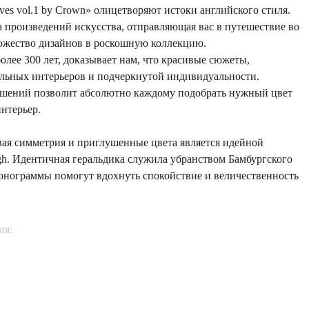
ives vol.1 by Crown» олицетворяют истоки английского стиля.
 произведений искусства, отправляющая вас в путешествие во
ожество дизайнов в роскошную коллекцию.
олее 300 лет, доказывает нам, что красивые сюжеты,
ильных интерьеров и подчеркнутой индивидуальности.
шений позволит абсолютно каждому подобрать нужный цвет
нтерьер.
вая симметрия и приглушенные цвета является идейной
h. Идентичная геральдика служила убранством Бамбургского
монограммы помогут вдохнуть спокойствие и величественность
ия: