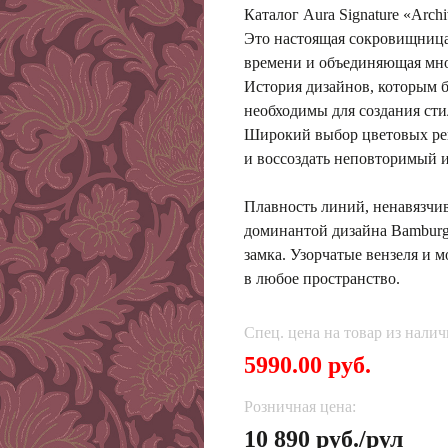
Каталог Aura Signature «Arch
Это настоящая сокровищница
времени и объединяющая мн
История дизайнов, которым б
необходимы для создания ст
Широкий выбор цветовых ре
и воссоздать неповторимый и
Плавность линий, ненавязчи
доминантой дизайна Вamburg
замка. Узорчатые вензеля и 
в любое пространство.
Спец. цена на товар из налич
5990.00 руб.
Розничная цена:
10 890 руб./рул