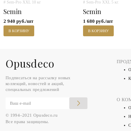
# Sem-Pro XXL 10 кг
# Sem-Pro XXL 5 кг.
Semin
Semin
2 940 руб./шт
1 680 руб./шт
В КОРЗИНУ
В КОРЗИНУ
Оpusdeco
ПРОД
О
Подписаться на рассылку новых
К
коллекций, новостей и акций,
специальных предложений
О КО
О
© 1994–2021 Opusdeco.ru
Н
Все права защищены.
С