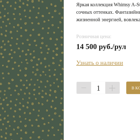
Яркая коллекция Whimsy A-St
сочных оттенках. Фантазийн
жизненной энергией, вовлека
Розничная цена:
14 500 руб./рул
Узнать о наличии
1
В К