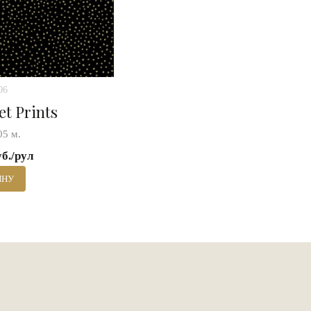
06
et Prints
05 м.
уб./рул
ИНУ