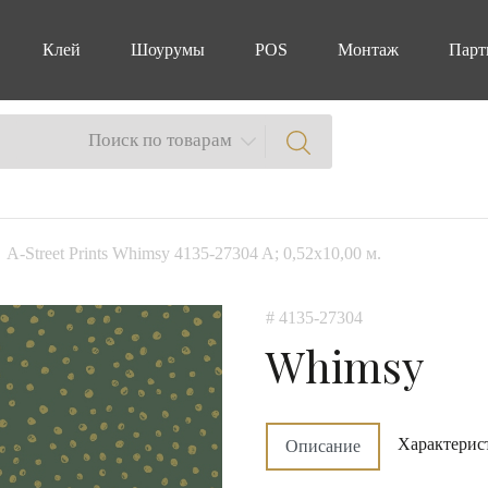
Клей
Шоурумы
POS
Монтаж
Парт
Поиск по товарам
A-Street Prints Whimsy 4135-27304 A; 0,52х10,00 м.
# 4135-27304
Whimsy
Характерис
Описание